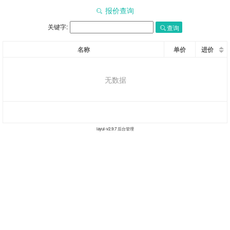
报价查询
关键字:
查询
名称
单价
进价
无数据
layui-v
2.9.7
后台管理