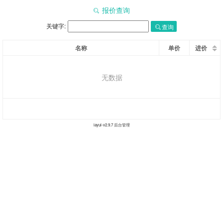
报价查询
关键字:
查询
名称
单价
进价
无数据
layui-v
2.9.7
后台管理