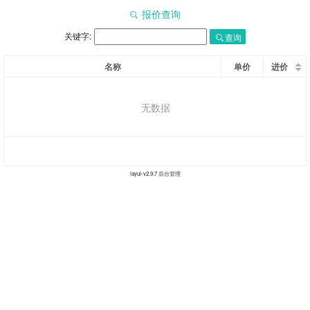
报价查询
关键字:
查询
名称
单价
进价
无数据
layui-v
2.9.7
后台管理