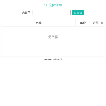
报价查询
关键字:
查询
名称
单价
进价
无数据
layui-v
2.9.7
后台管理