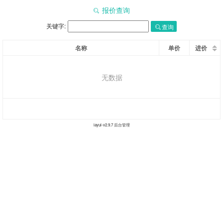
报价查询
关键字:
查询
名称
单价
进价
无数据
layui-v
2.9.7
后台管理