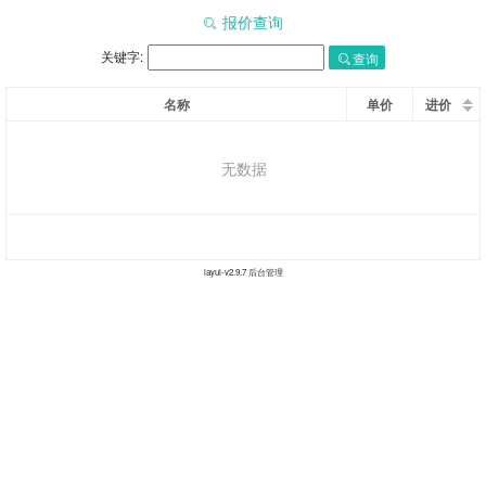
报价查询
关键字:
查询
名称
单价
进价
无数据
layui-v
2.9.7
后台管理