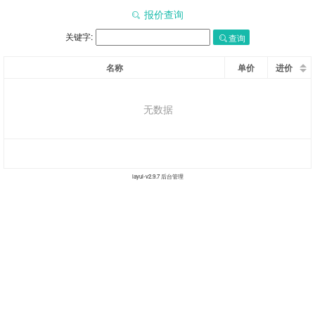
报价查询
关键字:
查询
名称
单价
进价
无数据
layui-v
2.9.7
后台管理