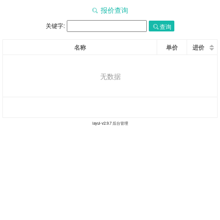
报价查询
关键字:
查询
名称
单价
进价
无数据
layui-v
2.9.7
后台管理