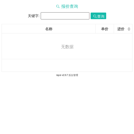
报价查询
关键字:
查询
名称
单价
进价
无数据
layui-v
2.9.7
后台管理